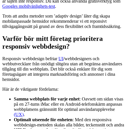
är sajten inte responsiv. Du kan också använda gratisverktyg som
Googles mobilvänlighets-test
.
Trots att andra metoder som ’adaptiv design’ låter dig skapa
mobilanpassade hemsidor rekommenderar vi ett reponsivt
tillvägagångssätt på grund av dess flexibilitet och framtidssäkring.
Varför bör mitt företag prioritera
responsiv webbdesign?
Responsiv webbdesign befriar
UI
/webbdesigners och
webbutvecklare från onödigt slitgöra utan att begränsa användares
tillgång till din webbplats. Det blir också enklare för dig som
företagsägare att integrera marknadsföring och annonser i dina
hemsidor.
Här är de viktigaste fördelarna:
Samma webbplats för varje enhet
: Oavsett om sidan visas
på en 27-tums iMac eller en Android-telefonskärm anpassas
webbplatsens gränssnitt för optimal användarupplevelse
(UX)
.
Optimalt utseende för enheten
: Med den responsiva
webbdesign-metoden skalas alla bilder, teckensnitt och andra