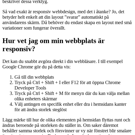
beskriver dessa verktyg.
Så vad exakt är responsiv webbdesign, med det i åtanke? Jo, det
betyder helt enkelt att din layout ”svarar” automatiskt på
användarens skärm. Då behöver du endast skapa en layout med små
variationer som fungerar överallt.
Hur vet jag om min webbplats är
responsiv?
Det kan du snabbt avgöra direkt i din webbläsare. I till exempel
Google Chrome gör du på detta vis:
Gå till din webbplats
Tryck på Ctrl + Shift + I eller F12 för att öppna Chrome
Developer Tools
Tryck på Ctrl + Shift + M för menyn där du kan välja mellan
olika enheters skärmar
Välj antingen en specifik enhet eller dra i hemsidans kanter
för att ändra storlek steglöst
Lägg märke till hur de olika elementen på hemsidan flyttas runt och
ändras beroende på storleken du ställer in. Om saker däremot
behåller samma storlek och försvinner ur vy när fönstret blir smalare