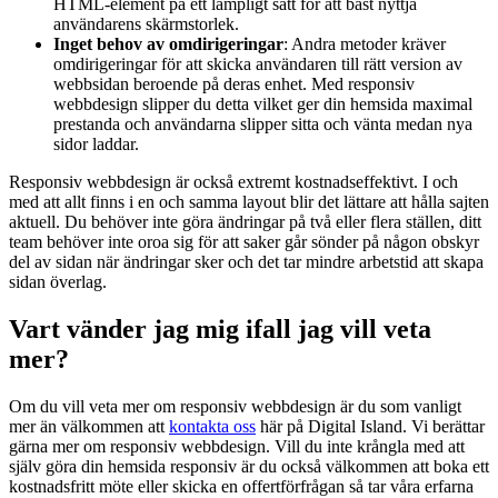
HTML-element på ett lämpligt sätt för att bäst nyttja
användarens skärmstorlek.
Inget behov av omdirigeringar
: Andra metoder kräver
omdirigeringar för att skicka användaren till rätt version av
webbsidan beroende på deras enhet. Med responsiv
webbdesign slipper du detta vilket ger din hemsida maximal
prestanda och användarna slipper sitta och vänta medan nya
sidor laddar.
Responsiv webbdesign är också extremt kostnadseffektivt. I och
med att allt finns i en och samma layout blir det lättare att hålla sajten
aktuell. Du behöver inte göra ändringar på två eller flera ställen, ditt
team behöver inte oroa sig för att saker går sönder på någon obskyr
del av sidan när ändringar sker och det tar mindre arbetstid att skapa
sidan överlag.
Vart vänder jag mig ifall jag vill veta
mer?
Om du vill veta mer om responsiv webbdesign är du som vanligt
mer än välkommen att
kontakta oss
här på Digital Island. Vi berättar
gärna mer om responsiv webbdesign. Vill du inte krångla med att
själv göra din hemsida responsiv är du också välkommen att boka ett
kostnadsfritt möte eller skicka en offertförfrågan så tar våra erfarna