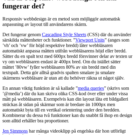
fungerar det?
Responsiv webbdesign är en metod som möjliggör automatisk
anpassning av layout till användarens skärm.
Det fungerar genom
Cascading Style Sheets
(CSS) där du använder
särskilda måttenheter och funktioner. ”
Viewport Units
” (anges som
’vh’ och ’vw’ för höjd respektive bredd) låter webbläsaren
automatiskt anpassa måtten utifrån webbläsarens höjd eller bredd.
Sätter du en spalt text med 600px bredd försvinner delar av texten ur
vy om webbläsaren endast är 400px bred. Om du istället sätter
måttet ’80vw’ fyller webbläsaren 80% av sin bredd med din
textspalt. Detta gör alltså gradvis spalten smalare ju smalare
skärmens webbläsare är utan att du behöver räkna ut något själv.
En annan viktig funktion är så kallade ”
media queries
” (skrivs som
’@media’) där du kan skriva olika CSS-kod över eller under vissa
mått på webbläsaren. Exempelvis kan din layout låta ett bildgalleri
sträckas åt sidan på skärmar som är bredare än 1000px men
automatiskt byta till en vertikal orientering under den bredden.
Kombinerar du dessa två funktioner kan du snabbt få ihop en design
som alltid erhåller bra proportioner.
Jen Simmons
har många videoklipp på engelska där hon utförligt