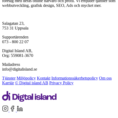
företag med deras online närvaro och profil. Vi erbjuder tjänster som
webbutveckling, grafisk design, SEO, Ads och mycket mer.
Salagatan 23,
753 31 Uppsala
Supportärenden
073 - 800 22 07
Digital Island AB,
Org: 559081-3670
Mailadress
info@digitalisland.se
Tjänster
Miljöpolicy
Kontakt
Informationssäkerhetspolicy
Om oss
Karriär
© Digital island AB
Privacy Policy