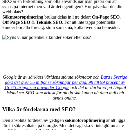
SEO
är en förkortning som ofta används när man pratar om att
synas på Internet men vad är det egentligen? Hur påverkar det din
webbplats?
Sökmotoroptimering
brukar delas in i tre delar:
On-Page SEO
,
Off-Page SEO
&
Teknisk SEO
. För att inte tappa potentiella
kunder bör alla företag, stora som små, kolla över sina hemsidor.
Google är av särklass världens största sökmotor och
Bara i Sverige
görs det över 55 miljoner sökningar per dag. 98 till 99 procent av
16–65-åringarna använder Google
och det är därför vi på Digital
Island ser SEO som kritisk för att du ska kunna nå dina mål och
synas online.
Vilka är fördelarna med SEO?
Den absoluta fördelen av gedigen
sökmotoroptimering
är att ligga
först i sökresultatet på Google. Med det sagt ska vi inte glömma av