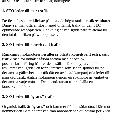
att SEO resulterar i fler fördelar, nämligen:
1. SEO leder till mer trafik
De flesta besökare
klickar
på ett av de högst rankade
sökresultatet.
Därav ser man ofta en stor mängd organisk trafik till den SEO-
optimerade webbplatsen. Rankning är vanligtvis nära relaterad till
den totala trafiken på webbplatsen.
2. SEO leder till konsekvent trafik
Rankning
i sökmotorer
resulterar
oftast i
konsekvent och passiv
trafik
men för kanaler såsom sociala medier och e-
postmarknadsföring händer detta sällan. Denna typ av trafik
resulterar vanligtvis i en topp i trafiken som sedan sjunker till noll,
detsamma gäller betald trafik där en avslutad kampanj ofta leder till
minskad trafik. Antalet sökningar genom en sökmotor är vanligtvis
detsamma varje månad. Detta tenderar att upprätthålla ett
konsekvent flöde.
3. SEO leder till ”gratis” trafik
Organisk trafik är
”gratis”
och kommer från en sökmotor. Däremot
kommer den Betalda trafiken från annonser och du betalar per klick