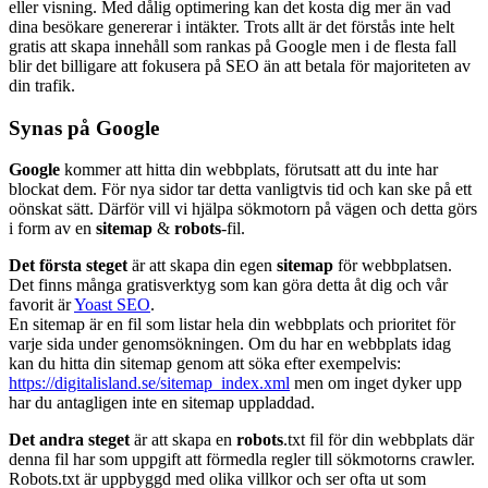
eller visning. Med dålig optimering kan det kosta dig mer än vad
dina besökare genererar i intäkter. Trots allt är det förstås inte helt
gratis att skapa innehåll som rankas på Google men i de flesta fall
blir det billigare att fokusera på SEO än att betala för majoriteten av
din trafik.
Synas på Google
Google
kommer att hitta din webbplats, förutsatt att du inte har
blockat dem. För nya sidor tar detta vanligtvis tid och kan ske på ett
oönskat sätt. Därför vill vi hjälpa sökmotorn på vägen och detta görs
i form av en
sitemap
&
robots
-fil.
Det första steget
är att skapa din egen
sitemap
för webbplatsen.
Det finns många gratisverktyg som kan göra detta åt dig och vår
favorit är
Yoast SEO
.
En sitemap är en fil som listar hela din webbplats och prioritet för
varje sida under genomsökningen. Om du har en webbplats idag
kan du hitta din sitemap genom att söka efter exempelvis:
https://digitalisland.se/sitemap_index.xml
men om inget dyker upp
har du antagligen inte en sitemap uppladdad.
Det andra steget
är att skapa en
robots
.txt fil för din webbplats där
denna fil har som uppgift att förmedla regler till sökmotorns crawler.
Robots.txt är uppbyggd med olika villkor och ser ofta ut som