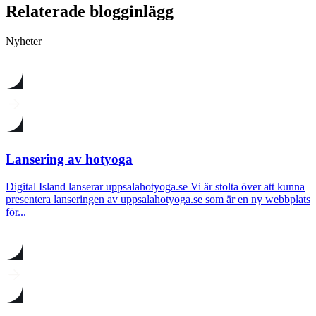
Relaterade blogginlägg
Nyheter
Lansering av hotyoga
Digital Island lanserar uppsalahotyoga.se Vi är stolta över att kunna
presentera lanseringen av uppsalahotyoga.se som är en ny webbplats
för...