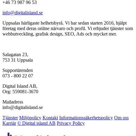
+46 73 987 96 53
info@digitalisland.se
Uppsalas härligaste helhetsbyrå. Vi har sedan starten 2016, hjälpt
företag med deras online närvaro och profil. Vi erbjuder tjänster som
webbutveckling, grafisk design, SEO, Ads och mycket mer.
Salagatan 23,
753 31 Uppsala
Supportärenden
073 - 800 22 07
Digital Island AB,
Org: 559081-3670
Mailadress
info@digitalisland.se
Tjänster
Miljöpolicy
Kontakt
Informationssäkerhetspolicy
Om oss
Karriär
© Digital island AB
Privacy Policy