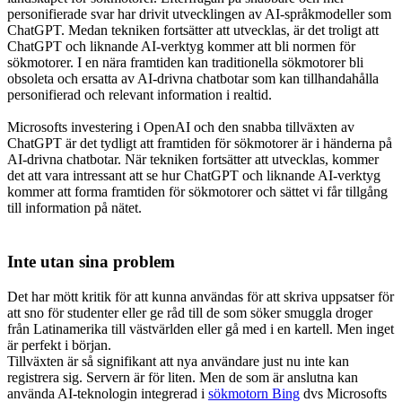
personifierade svar har drivit utvecklingen av AI-språkmodeller som
ChatGPT. Medan tekniken fortsätter att utvecklas, är det troligt att
ChatGPT och liknande AI-verktyg kommer att bli normen för
sökmotorer. I en nära framtiden kan traditionella sökmotorer bli
obsoleta och ersatta av AI-drivna chatbotar som kan tillhandahålla
personifierad och relevant information i realtid.
Microsofts investering i OpenAI och den snabba tillväxten av
ChatGPT är det tydligt att framtiden för sökmotorer är i händerna på
AI-drivna chatbotar. När tekniken fortsätter att utvecklas, kommer
det att vara intressant att se hur ChatGPT och liknande AI-verktyg
kommer att forma framtiden för sökmotorer och sättet vi får tillgång
till information på nätet.
Inte utan sina problem
Det har mött kritik för att kunna användas för att skriva uppsatser för
att sno för studenter eller ge råd till de som söker smuggla droger
från Latinamerika till västvärlden eller gå med i en kartell. Men inget
är perfekt i början.
Tillväxten är så signifikant att nya användare just nu inte kan
registrera sig. Servern är för liten. Men de som är anslutna kan
använda AI-teknologin integrerad i
sökmotorn Bing
dvs Microsofts