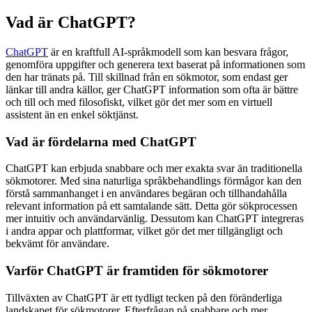
Vad är ChatGPT?
ChatGPT
är en kraftfull AI-språkmodell som kan besvara frågor,
genomföra uppgifter och generera text baserat på informationen som
den har tränats på. Till skillnad från en sökmotor, som endast ger
länkar till andra källor, ger ChatGPT information som ofta är bättre
och till och med filosofiskt, vilket gör det mer som en virtuell
assistent än en enkel söktjänst.
Vad är fördelarna med ChatGPT
ChatGPT kan erbjuda snabbare och mer exakta svar än traditionella
sökmotorer. Med sina naturliga språkbehandlings förmågor kan den
förstå sammanhanget i en användares begäran och tillhandahålla
relevant information på ett samtalande sätt. Detta gör sökprocessen
mer intuitiv och användarvänlig. Dessutom kan ChatGPT integreras
i andra appar och plattformar, vilket gör det mer tillgängligt och
bekvämt för användare.
Varför ChatGPT är framtiden för sökmotorer
Tillväxten av ChatGPT är ett tydligt tecken på den föränderliga
landskapet för sökmotorer. Efterfrågan på snabbare och mer