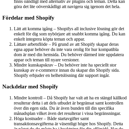
finns oändligt med alternativ av plugins och teman. Detta kan
göra det lite oöverskådligt att navigera sig igenom det hela.
Fördelar med Shopify
Lätt att komma igång – Shopifys all inclusive lösning gör det
enkelt för dig som nybörjare att snabbt komma igång. Du kan
enkelt integrera köpta teman och appar.
Lättare arbetsflöde – På grund av att Shopify skapar deras
egna appar behöver du inte vara orolig för hur kompatibla
dom är med din hemsida. Du behöver därmed inte uppdatera
appar och teman till nyare versioner.
Mindre kunskapskrav – Du behöver inte ha speciellt stor
kunskap av e-commerce innan du skapar din Shopify sida.
Shopify erbjuder en helhetslösning där support ingår.
Nackdelar med Shopify
Mindre kontroll – Då Shopify har valt att ha en stängd källkod
resulterar detta i att dels utbudet är begränsat samt kontrollen
över din egen sida. Du är även bunden till din specifika
månadsplan vilket även det resulterar i vissa begränsningar.
Höga kostnader – Både startavgifter samt
transaktionsavgifterna är väsentligt högre hos Shopify. Detta
är något du du måste ha i beaktning för din affärsidé. Har du