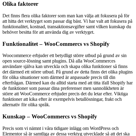
Olika faktorer
Det finns flera olika faktorer som man kan välja att fokusera på för
att hitta det verktyget som passar dig bäst. Vi har valt att fokusera på
funktionalitet, kostnad, transaktionsavgifter samt vilken kunskap du
behöver besitta för att använda dig av verktyget.
Funktionalitet – WooCommercs vs Shopify
Woocommerce erbjuder ett betydligt större utbud på grund av sin
open source-lösning samt plugins. Då alla WooCommerces
användare själva kan utveckla och skapa olika funktioner så finns
det därmed ett större utbud. På grund av detta finns det olika plugins
för olika situationer som därmed är anpassade precis till din
efterfrågan. Därmed kan du alltid starta med att titta ifall Shopify har
de funktioner som passar dina preferenser men sannolikheten är
större att WooCommerce erbjuder precis det du letar efter. Viktiga
funktioner att kika efter är exempelvis betallösningar, frakt och
alternativ för olika språk.
Kunskap – WooCommercs vs Shopify
Precis som vi nämnt i våra tidigare inlägg om WordPress och
Elementor så är samtliga av dessa verktyg utvecklade så att det ska