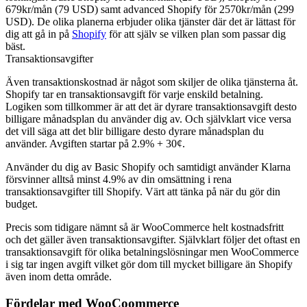
679kr/mån (79 USD) samt advanced Shopify för 2570kr/mån (299
USD). De olika planerna erbjuder olika tjänster där det är lättast för
dig att gå in på
Shopify
för att själv se vilken plan som passar dig
bäst.
Transaktionsavgifter
Även transaktionskostnad är något som skiljer de olika tjänsterna åt.
Shopify tar en transaktionsavgift för varje enskild betalning.
Logiken som tillkommer är att det är dyrare transaktionsavgift desto
billigare månadsplan du använder dig av. Och självklart vice versa
det vill säga att det blir billigare desto dyrare månadsplan du
använder. Avgiften startar på 2.9% + 30¢.
Använder du dig av Basic Shopify och samtidigt använder Klarna
försvinner alltså minst 4.9% av din omsättning i rena
transaktionsavgifter till Shopify. Värt att tänka på när du gör din
budget.
Precis som tidigare nämnt så är WooCommerce helt kostnadsfritt
och det gäller även transaktionsavgifter. Självklart följer det oftast en
transaktionsavgift för olika betalningslösningar men WooCommerce
i sig tar ingen avgift vilket gör dom till mycket billigare än Shopify
även inom detta område.
Fördelar med WooCoommerce