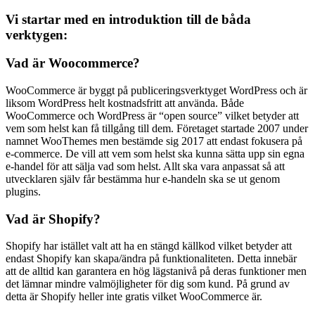
Vi startar med en introduktion till de båda
verktygen:
Vad är Woocommerce?
WooCommerce är byggt på publiceringsverktyget WordPress och är
liksom WordPress helt kostnadsfritt att använda. Både
WooCommerce och WordPress är “open source” vilket betyder att
vem som helst kan få tillgång till dem. Företaget startade 2007 under
namnet WooThemes men bestämde sig 2017 att endast fokusera på
e-commerce. De vill att vem som helst ska kunna sätta upp sin egna
e-handel för att sälja vad som helst. Allt ska vara anpassat så att
utvecklaren själv får bestämma hur e-handeln ska se ut genom
plugins.
Vad är Shopify?
Shopify har istället valt att ha en stängd källkod vilket betyder att
endast Shopify kan skapa/ändra på funktionaliteten. Detta innebär
att de alltid kan garantera en hög lägstanivå på deras funktioner men
det lämnar mindre valmöjligheter för dig som kund. På grund av
detta är Shopify heller inte gratis vilket WooCommerce är.