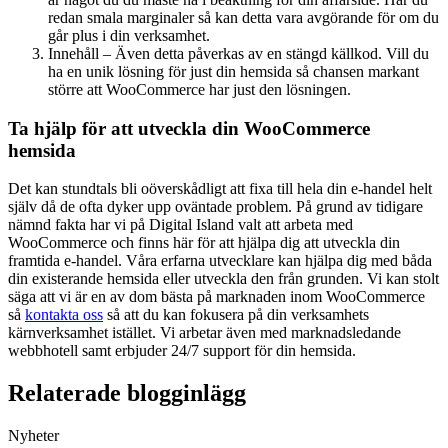
redan smala marginaler så kan detta vara avgörande för om du
går plus i din verksamhet.
Innehåll – Även detta påverkas av en stängd källkod. Vill du
ha en unik lösning för just din hemsida så chansen markant
större att WooCommerce har just den lösningen.
Ta hjälp för att utveckla din WooCommerce
hemsida
Det kan stundtals bli oöverskådligt att fixa till hela din e-handel helt
själv då de ofta dyker upp oväntade problem. På grund av tidigare
nämnd fakta har vi på Digital Island valt att arbeta med
WooCommerce och finns här för att hjälpa dig att utveckla din
framtida e-handel. Våra erfarna utvecklare kan hjälpa dig med båda
din existerande hemsida eller utveckla den från grunden. Vi kan stolt
säga att vi är en av dom bästa på marknaden inom WooCommerce
så
kontakta oss
så att du kan fokusera på din verksamhets
kärnverksamhet istället. Vi arbetar även med marknadsledande
webbhotell samt erbjuder 24/7 support för din hemsida.
Relaterade blogginlägg
Nyheter