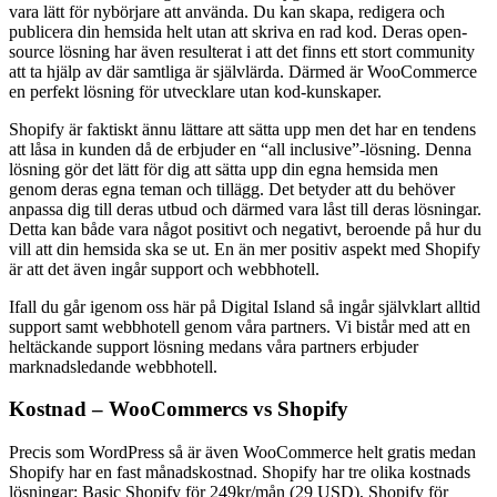
vara lätt för nybörjare att använda. Du kan skapa, redigera och
publicera din hemsida helt utan att skriva en rad kod. Deras open-
source lösning har även resulterat i att det finns ett stort community
att ta hjälp av där samtliga är självlärda. Därmed är WooCommerce
en perfekt lösning för utvecklare utan kod-kunskaper.
Shopify är faktiskt ännu lättare att sätta upp men det har en tendens
att låsa in kunden då de erbjuder en “all inclusive”-lösning. Denna
lösning gör det lätt för dig att sätta upp din egna hemsida men
genom deras egna teman och tillägg. Det betyder att du behöver
anpassa dig till deras utbud och därmed vara låst till deras lösningar.
Detta kan både vara något positivt och negativt, beroende på hur du
vill att din hemsida ska se ut. En än mer positiv aspekt med Shopify
är att det även ingår support och webbhotell.
Ifall du går igenom oss här på Digital Island så ingår självklart alltid
support samt webbhotell genom våra partners. Vi bistår med att en
heltäckande support lösning medans våra partners erbjuder
marknadsledande webbhotell.
Kostnad – WooCommercs vs Shopify
Precis som WordPress så är även WooCommerce helt gratis medan
Shopify har en fast månadskostnad. Shopify har tre olika kostnads
lösningar: Basic Shopify för 249kr/mån (29 USD), Shopify för