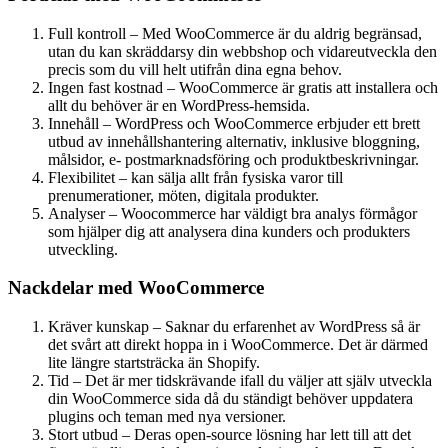
Full kontroll – Med WooCommerce är du aldrig begränsad,
utan du kan skräddarsy din webbshop och vidareutveckla den
precis som du vill helt utifrån dina egna behov.
Ingen fast kostnad – WooCommerce är gratis att installera och
allt du behöver är en WordPress-hemsida.
Innehåll – WordPress och WooCommerce erbjuder ett brett
utbud av innehållshantering alternativ, inklusive bloggning,
målsidor, e- postmarknadsföring och produktbeskrivningar.
Flexibilitet – kan sälja allt från fysiska varor till
prenumerationer, möten, digitala produkter.
Analyser – Woocommerce har väldigt bra analys förmågor
som hjälper dig att analysera dina kunders och produkters
utveckling.
Nackdelar med WooCommerce
Kräver kunskap – Saknar du erfarenhet av WordPress så är
det svårt att direkt hoppa in i WooCommerce. Det är därmed
lite längre startsträcka än Shopify.
Tid – Det är mer tidskrävande ifall du väljer att själv utveckla
din WooCommerce sida då du ständigt behöver uppdatera
plugins och teman med nya versioner.
Stort utbud – Deras open-source lösning har lett till att det