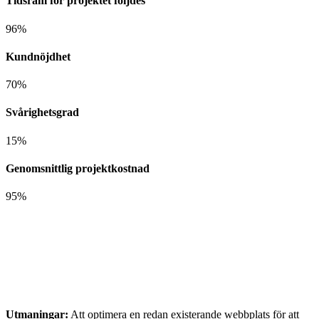
Tidsram för projektet följdes
96
%
Kundnöjdhet
70
%
Svårighetsgrad
15
%
Genomsnittlig projektkostnad
95
%
Utmaningar:
Att optimera en redan existerande webbplats för att