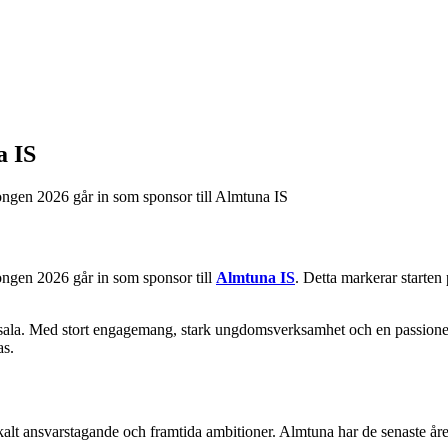
a IS
songen 2026 går in som sponsor till Almtuna IS
songen 2026 går in som sponsor till
Almtuna IS
. Detta markerar starten
ppsala. Med stort engagemang, stark ungdomsverksamhet och en passione
as.
 lokalt ansvarstagande och framtida ambitioner. Almtuna har de senaste å