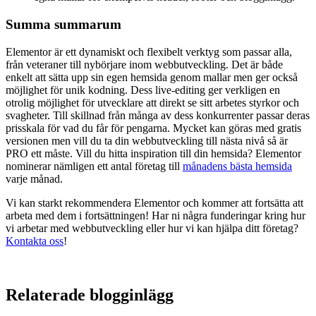
Summa summarum
Elementor är ett dynamiskt och flexibelt verktyg som passar alla,
från veteraner till nybörjare inom webbutveckling. Det är både
enkelt att sätta upp sin egen hemsida genom mallar men ger också
möjlighet för unik kodning. Dess live-editing ger verkligen en
otrolig möjlighet för utvecklare att direkt se sitt arbetes styrkor och
svagheter. Till skillnad från många av dess konkurrenter passar deras
prisskala för vad du får för pengarna. Mycket kan göras med gratis
versionen men vill du ta din webbutveckling till nästa nivå så är
PRO ett måste. Vill du hitta inspiration till din hemsida? Elementor
nominerar nämligen ett antal företag till
månadens bästa hemsida
varje månad.
Vi kan starkt rekommendera Elementor och kommer att fortsätta att
arbeta med dem i fortsättningen! Har ni några funderingar kring hur
vi arbetar med webbutveckling eller hur vi kan hjälpa ditt företag?
Kontakta oss
!
Relaterade blogginlägg