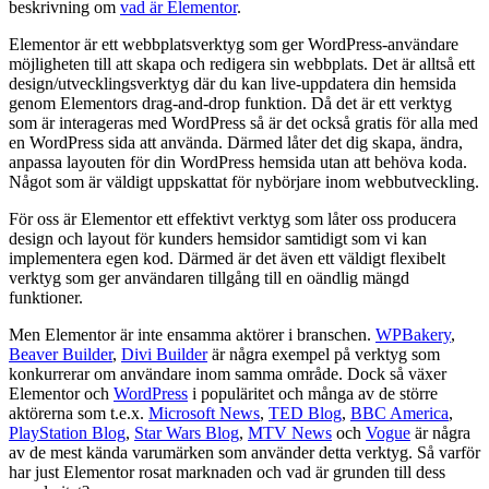
beskrivning om
vad är Elementor
.
Elementor är ett webbplatsverktyg som ger WordPress-användare
möjligheten till att skapa och redigera sin webbplats. Det är alltså ett
design/utvecklingsverktyg där du kan live-uppdatera din hemsida
genom Elementors drag-and-drop funktion. Då det är ett verktyg
som är interageras med WordPress så är det också gratis för alla med
en WordPress sida att använda. Därmed låter det dig skapa, ändra,
anpassa layouten för din WordPress hemsida utan att behöva koda.
Något som är väldigt uppskattat för nybörjare inom webbutveckling.
För oss är Elementor ett effektivt verktyg som låter oss producera
design och layout för kunders hemsidor samtidigt som vi kan
implementera egen kod. Därmed är det även ett väldigt flexibelt
verktyg som ger användaren tillgång till en oändlig mängd
funktioner.
Men Elementor är inte ensamma aktörer i branschen.
WPBakery
,
Beaver Builder
,
Divi Builder
är några exempel på verktyg som
konkurrerar om användare inom samma område. Dock så växer
Elementor och
WordPress
i populäritet och många av de större
aktörerna som t.e.x.
Microsoft News
,
TED Blog
,
BBC America
,
PlayStation Blog
,
Star Wars Blog
,
MTV News
och
Vogue
är några
av de mest kända varumärken som använder detta verktyg. Så varför
har just Elementor rosat marknaden och vad är grunden till dess