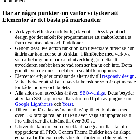
popularitet?
Här är några punkter om varför vi tycker att
Elementor är det bästa på marknaden:
Verktygets effektiva och tydliga layout – Dess layout och
design gör det enkelt för programmerare att snabbt kunna ta
fram nya utseenden och funktioner.
Genom dess live-action funktion kan utvecklare direkt se hur
ändringar kommer se ut på sidan. I jämförelse med verktyg
som arbetar genom back-end utveckling gör detta att
utvecklaren snabbt kan se vad som ser bra ut och inte. Detta
gör att även de minsta detaljerna snabbt kan optimeras.
Elementor erbjuder omfattande alternativ till
responsiv design
.
Vilket betyder att vi kan utveckla hemsidor som är optimerade
för både mobiler och tablets.
Alla sidor som utvecklas är även
SEO-vänliga
. Detta betyder
att vi kan SEO-optimera alla sidor med hjälp av plugins som
Google Lighthouse
och
Yoast
.
Till en start får alla användare tillgång till ett bibliotek med
över 150 färdiga mallar. Du kan även välja att uppgradera till
Pro vilket ger dig tillgång till över 300 st.
Utöver det kan du även utveckla dina egna mallar ifall du
uppgraderar till PRO. Genom Theme Builder kan du skapa
egna mallar för exempelvis header, footer och blogginlägg.