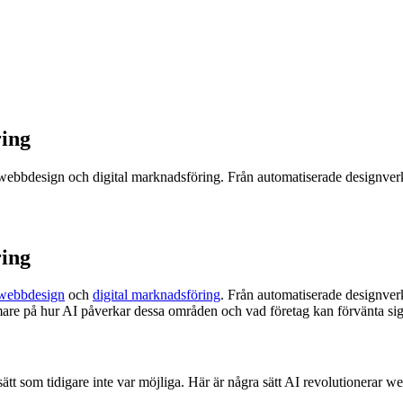
ring
ed webbdesign och digital marknadsföring. Från automatiserade designverkt
ring
webbdesign
och
digital marknadsföring
. Från automatiserade designverkt
närmare på hur AI påverkar dessa områden och vad företag kan förvänta sig
ätt som tidigare inte var möjliga. Här är några sätt AI revolutionerar w